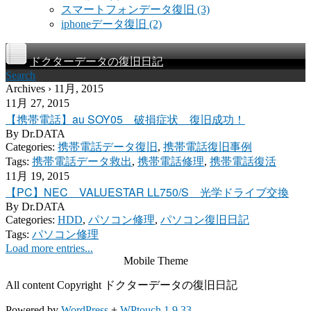
スマートフォンデータ復旧
(3)
iphoneデータ復旧
(2)
ドクターデータの復旧日記
Search
Archives › 11月, 2015
11月 27, 2015
【携帯電話】au SOY05 破損症状 復旧成功！
By
Dr.DATA
Categories:
携帯電話データ復旧
,
携帯電話復旧事例
Tags:
携帯電話データ救出
,
携帯電話修理
,
携帯電話復活
11月 19, 2015
【PC】NEC VALUESTAR LL750/S 光学ドライブ交換
By
Dr.DATA
Categories:
HDD
,
パソコン修理
,
パソコン復旧日記
Tags:
パソコン修理
Load more entries...
Mobile Theme
All content Copyright ドクターデータの復旧日記
Powered by
WordPress
+
WPtouch 1.9.33