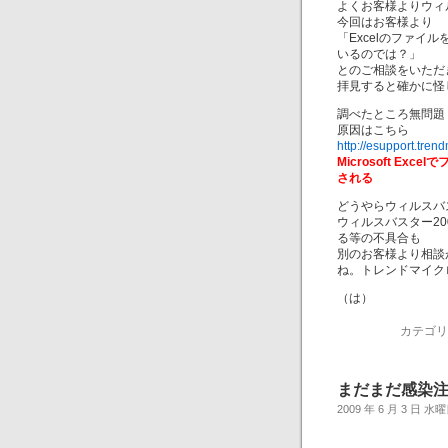
よくお客様よりウィ
今回はお客様より
「Excelのファ
いるのでは？」
とのご相談をいただ
拝見すると確かに怪
調べたところ無問題
原因はこちら
http://esupport.tre
Microsoft E
される
どうやらウィルスバ
ウィルスバスター20
る等の不具合も
別のお客様より相談
ね。トレンドマイク
（は）
カテゴリ
まだまだ感染
2009 年 6 月 3 日 水