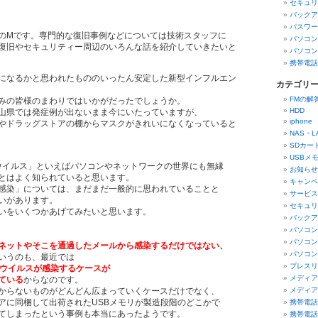
セキュリ
バックア
パスワー
Mです。専門的な復旧事例などについては技術スタッフに
パソコン
復旧やセキュリティー周辺のいろんな話を紹介していきたいと
パソコン
携帯電話
なるかと思われたもののいったん安定した新型インフルエン
カテゴリ
FMの解
みの皆様のまわりではいかがだったでしょうか。
HDD
山県では発症例が出ないまま今にいたっていますが、
iphon
やドラッグストアの棚からマスクがきれいになくなっていると
NAS・
SDカー
USBメ
イルス」といえばパソコンやネットワークの世界にも無縁
お知らせ
とはよく知られていると思います。
キャンペ
感染」については、まだまだ一般的に思われていることと
サービス
いがあります。
セキュリ
いをいくつかあげてみたいと思います。
バックア
パソコン
パソコン
ネットやそこを通過したメールから感染するだけではない
、
パソコン
いうのも、最近では
プレスリ
てウイルスが感染するケースが
メディア
ている
からなのです。
からないものがどんどん広まっていくケースだけでなく、
メディア
アに同梱して出荷されたUSBメモリが製造段階のどこかで
携帯電話
てしまったという事例も本当にあったようです。
携帯電話