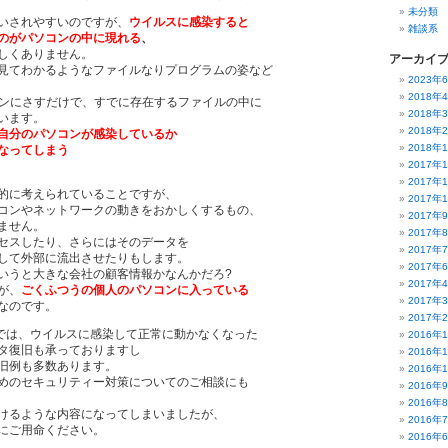
未分類
いされやすいのですが、
ウイルスに感染すると
雑談系
のがパソコンの中に現れる
、
しくありません。
アーカイ
見てわかるようなファイルなりプログラムの姿など
2023年
2018年
コンにさすだけで、すでに存在するファイルの中に
2018年
います。
2018年
自分のパソコンが感染しているか
2018年
なってしまう
2017年
2017年
的に考えられていることですが、
2017年
コンやネットワークの動きをおかしくするもの、
2017年
ません。
2017年
セスしたり、さらにはそのデータを
2017年
して外部に流出させたりもします。
2017年
いうと大きな会社の顧客情報かなんかだろ?
2017年
が、
ごくふつうの個人のパソコンに入っている
2017年
なのです。
2017年
TAでは、ウイルスに感染して正常に動かなくなった
2016年
タ復旧も承っておりますし
2016年
旧例も多数あります。
2016年
めのセキュリティー対策についてのご相談にも
2016年
2016年
けるような内容になってしまいましたが、
2016年
にご用命ください。
2016年