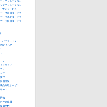
ティソリューション
ップソリューション
ド復元サービス
データ復旧サービス
データ消去サービス
データ復旧サービス
ー
答
e スマートフォン
LANディスク
ド
モリ
ーン
クオリティ
ティ
ップ
修理
復旧日記
液晶修理サービス
リース
掲載
データ復旧
復旧事例