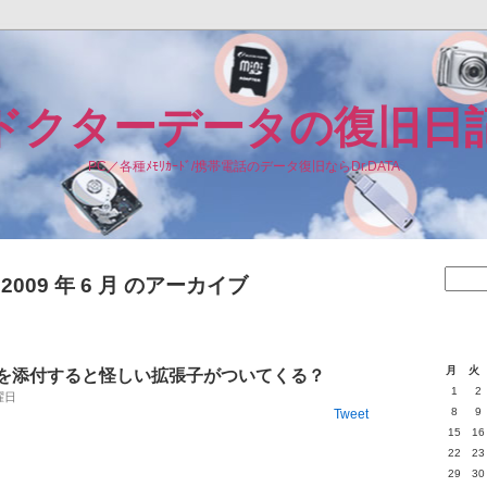
ドクターデータの復旧日
PC／各種ﾒﾓﾘｶｰﾄﾞ/携帯電話のデータ復旧ならDr.DATA
2009 年 6 月 のアーカイブ
月
火
elを添付すると怪しい拡張子がついてくる？
1
2
金曜日
8
9
Tweet
15
16
22
23
29
30