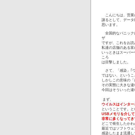
こんにちは、営業の
譲るとして、データ
思います。
全国的なパニックに
ザ
ですが、これをお読
私達の店舗のある富
いっときはスーパー
ころ
は目撃しました。
さて、「感染」｢ウ
ではない、というこ
しかしこの意味の「
その実態に大きな違
今回はそういった違
まず、
ウイルスはインター
ということです。と
USBメモリを介し
非常に多くなってき
どこで発生したかわ
最近ではソフトウェ
感染したまま流通し