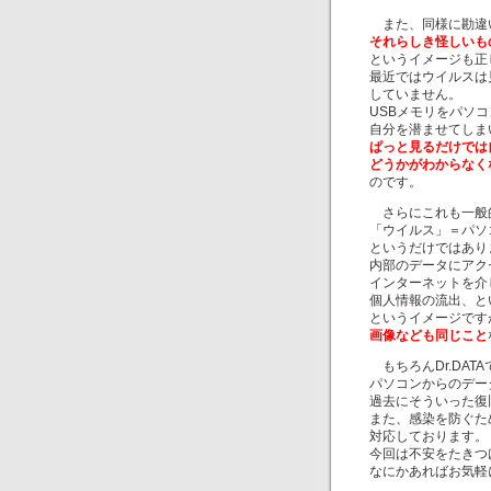
また、同様に勘違
それらしき怪しいも
というイメージも正
最近ではウイルスは
していません。
USBメモリをパソ
自分を潜ませてしま
ぱっと見るだけでは
どうかがわからなく
のです。
さらにこれも一般
「ウイルス」＝パソ
というだけではあり
内部のデータにアク
インターネットを介
個人情報の流出、と
というイメージです
画像なども同じこと
もちろんDr.DA
パソコンからのデー
過去にそういった復
また、感染を防ぐた
対応しております。
今回は不安をたきつ
なにかあればお気軽