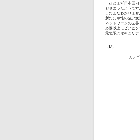
ひとまず日本国内
おさまったようです
まだまだわかりませ
新たに毒性の強い変
ネットワークの世界
必要以上にビクビク
最低限のセキュリテ
（M）
カテゴ