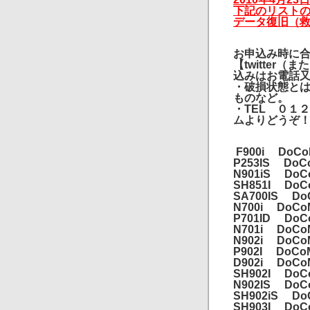
下記のリスト
データ復旧（救
お申込み時に
【twitte
込みはお電話又
・破損状態と
ものなど。
・TEL ０１
ムよりどうぞ
F900i DoCo
P253IS DoC
N901iS DoC
SH851I DoC
SA700IS Do
N700i DoCo
P701ID DoC
N701i DoCo
N902i DoCo
P902I DoCo
D902i DoCo
SH902I DoC
N902IS DoC
SH902iS Do
SH903I DoC