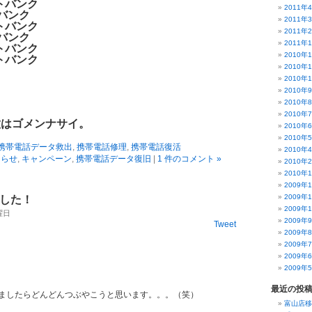
トバンク
2011年
トバンク
2011年
トバンク
2011年
トバンク
2011年
トバンク
2010年
トバンク
2010年
2010年
2010年
2010年
2010年
種はゴメンナサイ。
2010年
2010年
携帯電話データ救出
,
携帯電話修理
,
携帯電話復活
2010年
知らせ
,
キャンペーン
,
携帯電話データ復旧
|
1 件のコメント »
2010年
2010年
2009年
2009年
めました！
2009年
木曜日
2009年
Tweet
2009年
2009年
2009年
2009年
最近の投
ましたらどんどんつぶやこうと思います。。。（笑）
富山店移