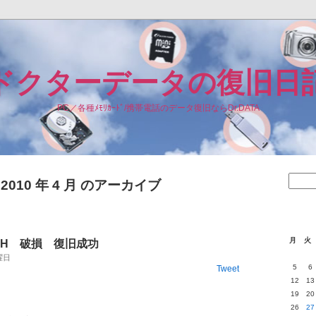
ドクターデータの復旧日
PC／各種ﾒﾓﾘｶｰﾄﾞ/携帯電話のデータ復旧ならDr.DATA
2010 年 4 月 のアーカイブ
月
火
933SH 破損 復旧成功
火曜日
5
6
Tweet
12
13
19
20
26
27