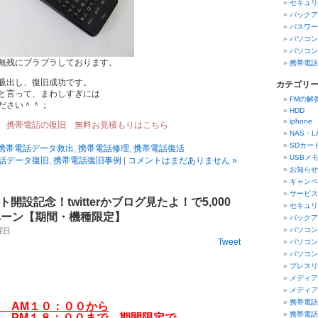
セキュリ
バックア
パスワー
パソコン
パソコン
無残にブラブラしております。
携帯電話
吸出し、復旧成功です。
カテゴリ
と言って、まわしすぎには
FMの解
ださい＾＾；
HDD
iphon
 携帯電話の復旧 無料お見積もりはこちら
NAS・
SDカー
携帯電話データ救出
,
携帯電話修理
,
携帯電話復活
USBメ
話データ復旧
,
携帯電話復旧事例
|
コメントはまだありません »
お知らせ
キャンペ
サービス
ウント開設記念！twitterかブログ見たよ！で5,000
セキュリ
ペーン【期間・機種限定】
バックア
パソコン
木曜日
Tweet
パソコン
パソコン
プレスリ
メディア
メディア
携帯電話
6日 AM１０：００から
携帯電話
3日 PM１８：００まで 期間限定で