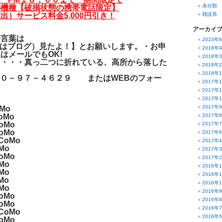
未分類
の機種【破損状態の携帯電話限定】
出）サービス料金5,000円引き！
雑談系
アーカイ
合言葉は
2023年
r（またはブログ）見たよ！】とお願いします。・お申
2018年
はメールでもOK!
2018年
は・・・真っ二つに折れている、高所から落した
2018年
2018年
２０－９７－４６２９ またはWEBのフォー
2017年
！
2017年
2017年
2017年
Mo
oMo
2017年
oMo
2017年
oMo
2017年
CoMo
2017年
Mo
2017年
oMo
2017年
Mo
2016年
Mo
2016年
Mo
2016年
Mo
2016年
oMo
2016年
oMo
2016年
CoMo
2016年
oMo