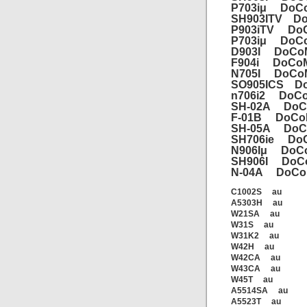
P703iμ DoC
SH903ITV D
P903iTV Do
P703iμ DoC
D903I DoCo
F904i DoCo
N705I DoCo
SO905ICS D
n706i2 DoC
SH-02A DoC
F-01B DoCo
SH-05A DoC
SH706ie Do
N906Iμ DoC
SH906I DoC
N-04A DoCo
C1002S au
A5303H au
W21SA au
W31S au
W31K2 au
W42H au
W42CA au
W43CA au
W45T au
A5514SA au
A5523T au