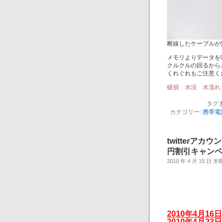
断線したケーブルが
メモリよりデータを
クルクルの回るから
くれぐれもご注意く
破損 水没 水濡れ
タグ:
カテゴリー:
携帯電
twitterアカ
円割引キャン
2010 年 4 月 15 日 
2010年4月1
2010年4月2