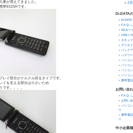
入庫が増えてきました。
« 2月
帯933SHです。
Dr.DAT
Dr.DAT
F.A.
SDカー
USBメ
セキュリ
デジカメ
バックア
パスワー
パソコン
パソコン
パソコン
パソコン
プレイ部分がクルクル回るタイプです。
携帯電話
レイを支える部分は小さいため
うです。。。。
お問い合
F.A.
お問い合
パソコン
り
携帯電話
り
中小企業