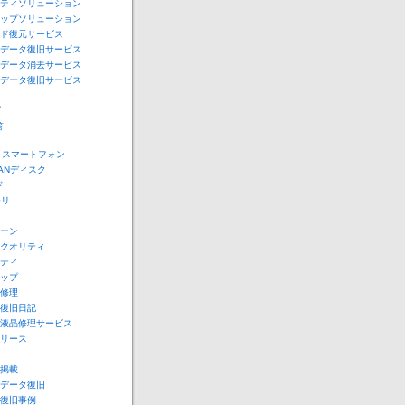
ティソリューション
ップソリューション
ド復元サービス
データ復旧サービス
データ消去サービス
データ復旧サービス
ー
答
e スマートフォン
LANディスク
ド
モリ
ーン
クオリティ
ティ
ップ
修理
復旧日記
液晶修理サービス
リース
掲載
データ復旧
復旧事例