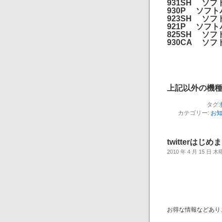
931SH ソフ
930P ソフ
923SH ソフ
921P ソフ
825SH ソフ
930CA ソフ
上記以外の機
タグ:
カテゴリー:
お
twitterはじ
2010 年 4 月 15 日 
お得な情報などあり