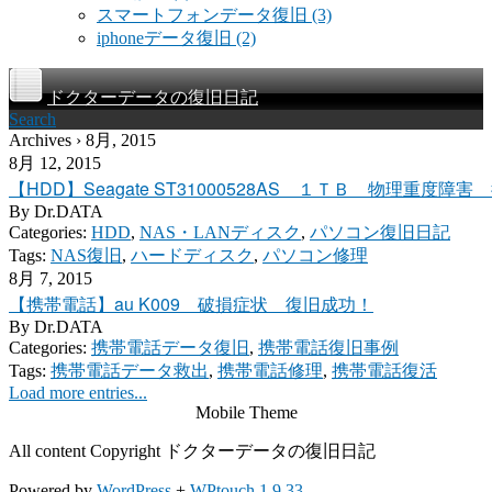
スマートフォンデータ復旧
(3)
iphoneデータ復旧
(2)
ドクターデータの復旧日記
Search
Archives › 8月, 2015
8月 12, 2015
【HDD】Seagate ST31000528AS １ＴＢ 物理重度障
By
Dr.DATA
Categories:
HDD
,
NAS・LANディスク
,
パソコン復旧日記
Tags:
NAS復旧
,
ハードディスク
,
パソコン修理
8月 7, 2015
【携帯電話】au K009 破損症状 復旧成功！
By
Dr.DATA
Categories:
携帯電話データ復旧
,
携帯電話復旧事例
Tags:
携帯電話データ救出
,
携帯電話修理
,
携帯電話復活
Load more entries...
Mobile Theme
All content Copyright ドクターデータの復旧日記
Powered by
WordPress
+
WPtouch 1.9.33