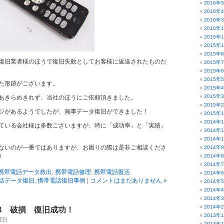
2016年
2016年
2016年
2016年
2015年
2015年
2015年
復旧業者様のほうで復旧失敗としてお客様に返送されたものだ
2015年
2015年
2015年
た形跡がございます。
2015年
2015年
あきらめきれず、当社のほうにご依頼頂きました。
2015年
ジがあるようでしたが、無事データ復旧ができました！
2015年
2014年
ている会社様は多数ございますが、特に「成功率」と「実績」
2014年
2014年
ないのが一番ではありますが、お困りの際は是非ご相談くださ
2014年
）
2014年
2014年
携帯電話データ救出
,
携帯電話修理
,
携帯電話復活
2014年
話データ復旧
,
携帯電話復旧事例
|
コメントはまだありません »
2014年
2014年
2014年
2014年
02B 破損 復旧成功！
2013年
木曜日
2013年