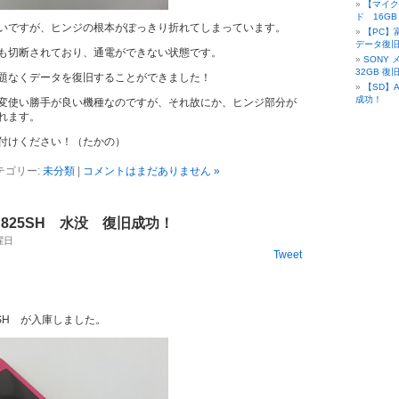
【マイク
ド 16G
いですが、ヒンジの根本がぽっきり折れてしまっています。
【PC】富
データ復
も切断されており、通電ができない状態です。
SONY 
32GB 復
題なくデータを復旧することができました！
【SD】A
成功！
変使い勝手が良い機種なのですが、それ故にか、ヒンジ部分が
れます。
付けください！（たかの）
テゴリー:
未分類
|
コメントはまだありません »
825SH 水没 復旧成功！
金曜日
Tweet
SH が入庫しました。