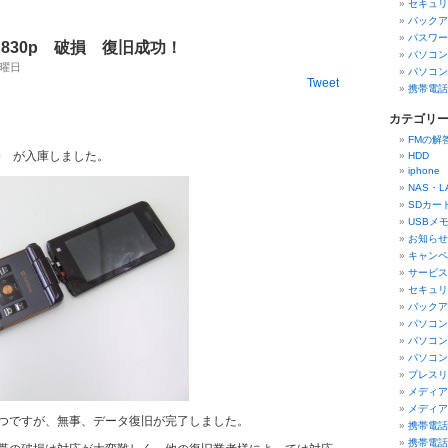
セキュリ
バックア
パスワー
830p 破損 復旧成功！
パソコン
 木曜日
パソコン
Tweet
携帯電話
カテゴリ
FMの解
p が入庫しました。
HDD
iphon
NAS・
SDカー
USBメ
お知らせ
キャンペ
サービス
セキュリ
バックア
パソコン
パソコン
パソコン
プレスリ
メディア
メディア
つですが、無事、データ復旧が完了しました。
携帯電話
携帯電話