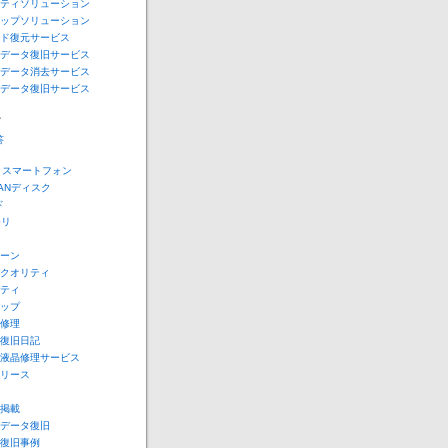
ティソリューション
ップソリューション
ド復元サービス
データ復旧サービス
データ消去サービス
データ復旧サービス
ー
答
e スマートフォン
LANディスク
ド
モリ
ーン
クオリティ
ティ
ップ
修理
復旧日記
液晶修理サービス
リース
掲載
データ復旧
復旧事例