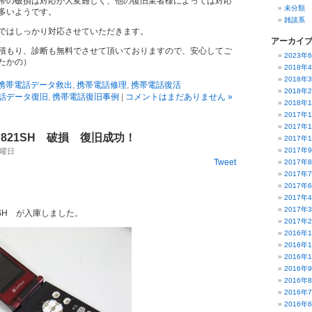
帯の破損は対応が大変難しく、他の復旧業者様によっては対応
未分類
多いようです。
雑談系
ではしっかり対応させていただきます。
アーカイ
積もり、診断も無料でさせて頂いておりますので、安心してご
2023年
たかの）
2018年
2018年
携帯電話データ救出
,
携帯電話修理
,
携帯電話復活
2018年
話データ復旧
,
携帯電話復旧事例
|
コメントはまだありません »
2018年
2017年
2017年
821SH 破損 復旧成功！
2017年
2017年
 水曜日
Tweet
2017年
2017年
2017年
2017年
2017年
SH が入庫しました。
2017年
2016年
2016年
2016年
2016年
2016年
2016年
2016年