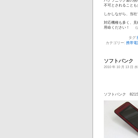
パナソニック製の携
不可とされることも
しかしながら、当社
対応機種も多く、見
用命ください！ （
タグ:
カテゴリー:
携帯電
ソフトバンク 
2010 年 10 月 13 日
ソフトバンク 821