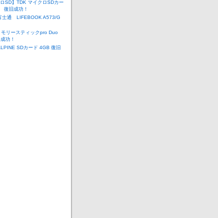
ロSD】TDK マイクロSDカー
B 復旧成功！
士通 LIFEBOOK A573/G
旧
メモリースティックpro Duo
旧成功！
LPINE SDカード 4GB 復旧