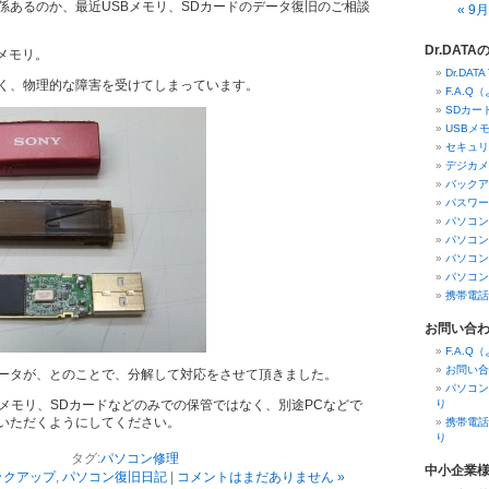
係あるのか、最近USBメモリ、SDカードのデータ復旧のご相談
« 9月
Dr.DAT
Bメモリ。
Dr.DAT
く、物理的な障害を受けてしまっています。
F.A.
SDカー
USBメ
セキュリ
デジカメ
バックア
パスワー
パソコン
パソコン
パソコン
パソコン
携帯電話
お問い合
F.A.
お問い合
ータが、とのことで、分解して対応をさせて頂きました。
パソコン
Bメモリ、SDカードなどのみでの保管ではなく、別途PCなどで
り
いただくようにしてください。
携帯電話
り
タグ:
パソコン修理
中小企業
ックアップ
,
パソコン復旧日記
|
コメントはまだありません »