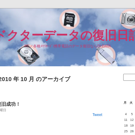
ドクターデータの復旧日
PC／各種ﾒﾓﾘｶｰﾄﾞ/携帯電話のデータ復旧ならDr.DATA
2010 年 10 月 のアーカイブ
月
火
復旧成功！
 水曜日
4
5
Tweet
11
12
18
19
25
26