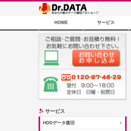
HOME
サービス
バックアップサー
PCサクサクサー
SD/USBメモリ
携帯／スマホ復
液晶修理サービ
HDDデータ復
サービス
HDDデータ復旧