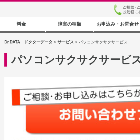
料金
障害の種類
お申込み・お問合せ
ビス
ビス
復旧
旧
ス
旧
PCサクサクサービス
データ消去サービス
SD/USBメモリ復旧
携帯／スマホ復旧
液晶修理サービス
HDDデータ復旧
料金一覧
ハードディスクの構造と障害
お申込みまで
お申込み・お
よくあるお問
梱包につい
Dr.DATA ドクターデータ
>
サービス
>
パソコンサクサクサービス
パソコンサクサクサービ