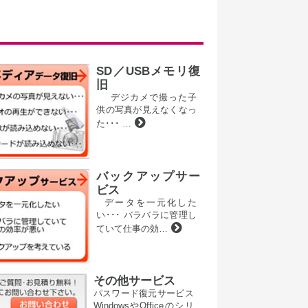
SD／USBメモリ復
旧
デジカメで撮った子
供の写真が見えなくなっ
た･･･ …
バックアップサー
ビス
データを一元化した
い･･･ バラバラに管理し
ていて仕事の効…
その他サービス
パスワード復元サービス
WindowsやOfficeのシリ