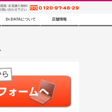
Dr.DATAについて
店舗情報
の流れ
問合せ
合せ
て
Dr.DATAが選ばれるワケ
スタッフブログ
Quick Support
メディア掲載
サイトマップ
運営者情報
Dr.DATA 富山データ復旧
データ復旧富山
データ復旧岡山
データ復旧渋谷
データ復旧小松
データ復旧高岡
データ復旧魚津
店舗一覧
ス