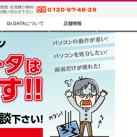
Dr.DATAについて
店舗情報
の流れ
問合せ
合せ
て
Dr.DATAが選ばれるワケ
スタッフブログ
Quick Support
メディア掲載
サイトマップ
運営者情報
Dr.DATA 富山データ復旧
データ復旧富山
データ復旧岡山
データ復旧渋谷
データ復旧小松
データ復旧高岡
データ復旧魚津
店舗一覧