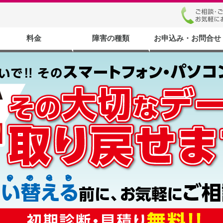
料金
障害の種類
お申込み・お問合せ
ビス
ビス
復旧
旧
ス
旧
PCサクサクサービス
データ消去サービス
SD/USBメモリ復旧
携帯／スマホ復旧
液晶修理サービス
HDDデータ復旧
料金一覧
ハードディスクの構造と障害
お申込みまで
お申込み・お
よくあるお問
梱包につい