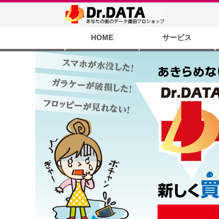
HOME
サービス
バックアップサー
PCサクサクサー
SD/USBメモリ
携帯／スマホ復
液晶修理サービ
HDDデータ復