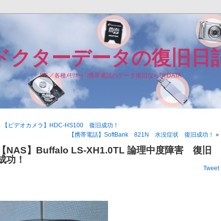
ドクターデータの復旧日
PC／各種ﾒﾓﾘｶｰﾄﾞ/携帯電話のデータ復旧ならDr.DATA
«
【ビデオカメラ】HDC-HS100 復旧成功！
【携帯電話】SoftBank 821N 水没症状 復旧成功！
»
【NAS】Buffalo LS-XH1.0TL 論理中度障害 復旧
成功！
Tweet